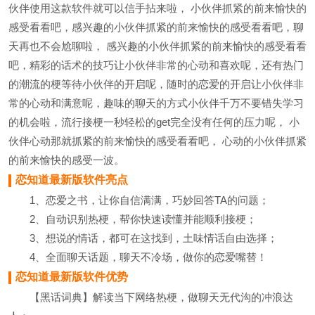
伙伴使用这款软件就可以信手拈来啦， 小伙伴抓紧的前来愉快的
感受看看吧，感兴趣的小伙伴抓紧的前来愉快的感受看看吧，聊
天再也不会尬聊啦， 感兴趣的小伙伴抓紧的前来愉快的感受看看
吧，精彩的话术的技巧让小伙伴非常的心动和喜欢呢，还有热门
的潮流的梗等待小伙伴的开启呢，随时的恋爱的开启让小伙伴非
常的心动和满意呢，趣味的聊天的方式小伙伴千万不要错失学习
的机会啦，流行接梗一秒轻松的get完全没有任何的压力呢， 小
伙伴心动那就抓紧的前来愉快的感受看看吧， 心动的小伙伴抓紧
的前来愉快的感受一波。
恋知道最新版软件亮点
1、恋爱之书，让你自信满满，巧妙回答TA的问题；
2、自动识别热梗，帮你快速读懂并能顺利接梗；
3、想说的情话，都可在这找到，土味情话自由选择；
4、全面聊天话题，聊天不冷场，做你的恋爱嘴替！
恋知道最新版软件优势
【黑话词典】解读当下网络热梗，做聊天无代沟的冲浪达