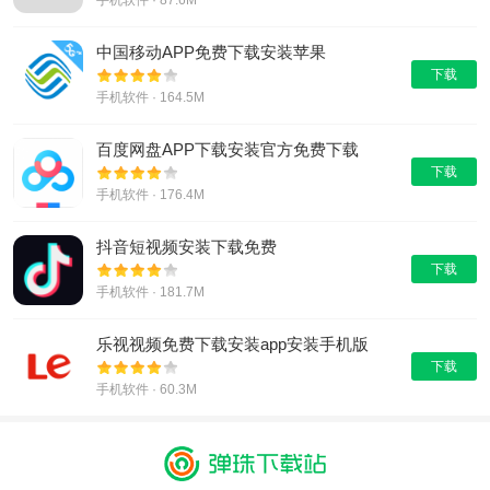
手机软件 · 87.6M
中国移动APP免费下载安装苹果
下载
手机软件 · 164.5M
百度网盘APP下载安装官方免费下载
下载
手机软件 · 176.4M
抖音短视频安装下载免费
下载
手机软件 · 181.7M
乐视视频免费下载安装app安装手机版
下载
手机软件 · 60.3M