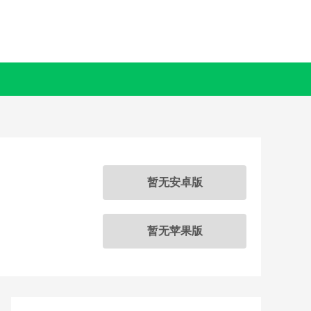
暂无安卓版
暂无苹果版